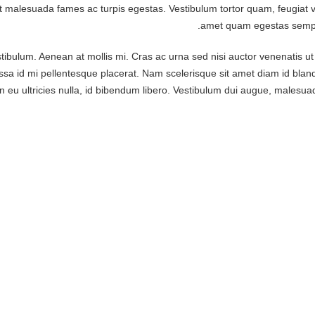
t malesuada fames ac turpis egestas. Vestibulum tortor quam, feugiat vit
amet quam egestas semper.
tibulum. Aenean at mollis mi. Cras ac urna sed nisi auctor venenatis u
sa id mi pellentesque placerat. Nam scelerisque sit amet diam id blandit. 
eu ultricies nulla, id bibendum libero. Vestibulum dui augue, malesua