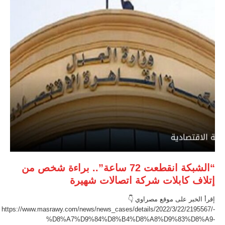
“الشبكة انقطعت 72 ساعة”.. براءة شخص من
إتلاف كابلات شركة اتصالات شهيرة
إقرأ الخبر على موقع مصراوي 👇
https://www.masrawy.com/news/news_cases/details/2022/3/22/2195567/-
%D8%A7%D9%84%D8%B4%D8%A8%D9%83%D8%A9-