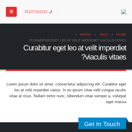
01227152222
BRAND
FAQS
HOME
CURABITUR EGET LEO AT VELIT IMPERDIET VIACULIS VITAES?
Curabitur eget leo at velit imperdiet
viaculis vitaes?
Lorem ipsum dolor sit amet, consectetur adipiscing elit. Curabitur eget
leo at velit imperdiet varius. In eu ipsum vitae velit congue iaculis
vitae at risus. Nullam tortor nunc, bibendum vitae semper a, volutpat
eget massa.
Get In Touch