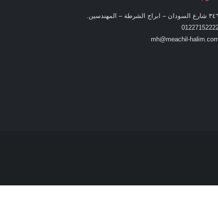
ارع السودان – ابراج الشرطة – المهندسين.
0122715222
mh@meachil-halim.co