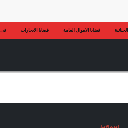
لجنائية
قضايا الاموال العامة
قضايا الايجارات
فى ا
Masonry 
احدث الاخبار
ا