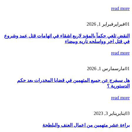
read more
01
فبراير
فبراير 1, 2026
النقض تلغي حكمآ بالمؤبد لاربع اشقاء في اتهامات قتل عمد وشروع
في قتل اخر وواسلحه ناريه وبيضاء
read more
01
مارس
مارس 1, 2026
هل سيفرج عن جميع المتهمين في قضايا المخدرات بعد حكم
الدستورية ؟
read more
03
يناير
يناير 3, 2023
براءة عشر متهمين من اعمال العنف والبلطجة