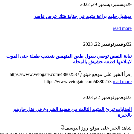
29
ديسمبر
ديسمبر 29, 2022
ميشيل حليم براءة متهم في جناية هتك عرض قاصر
read more
22
نوفمبر
نوفمبر 22, 2023
نيابة النقض توصي بقبول طعن المتهمين بتعذيب طفلة حتى الموت
لابتلاعها قطعة حشيش بالمحلة
إقرأ الخبر على موقع فيتو 👇 https://www.vetogate.com/4880253
https://www.vetogate.com/4880253
read more
22
نوفمبر
نوفمبر 22, 2023
الجنايات تبرئ المتهم الثالث من قضية الشروع في قتل جارهم
بالجيزة
شاهد الخبر على موقع روز اليوسف👇