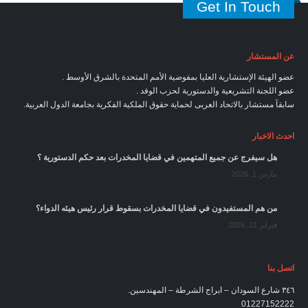
Get In Touch
عن المستشار
عضو الهيئة الإستشارية العليا بمفوضية الأمم المتحدة بالشرق الأوسط .
عضو اللجنة التشريعية والدستورية لحزب الوفد .
سابقآ مستشار بالاتحاد العربى لحماية حقوق الملكية الفكرية بجامعة الدول العربية.
احدث الاخبار
هل سيفرج عن جميع المتهمين في قضايا المخدرات بعد حكم الدستورية ؟
مارس 1, 2026
من هم المستفيدون في قضايا المخدرات بسقوط قرار رئيس هيئه الدواء؟
فبراير 21, 2026
اتصل بنا
٣٤٦‏ شارع السودان – ابراج الشرطة – المهندسين.
01227152222