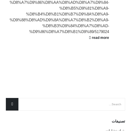
%D8%A7%D9%86%D8%AA%D8%AD%D8%A7%D9%84-
%D8%B5%D9%81%D8%A9-
%D8%B4%D8%B1%D8%B7%D9%8A%D8%A9-
%D9%88%D8%AD%D9%8A%D8%A7%D8%B2%D8%A9-
%D8%B3%D9%84%D8%A7%D8%AD-
%D9%86%D8%A7%D8%B1%D9%89/5179024
read more
تصنيفات
استشارات