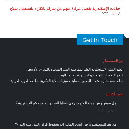
جنايات الإسكندرية تقضى ببراءة متهم من سرقه بالاكراه باستعمال سلاح
فبراير 1, 2026
Get In Touch
عن المستشار
عضو الهيئة الإستشارية العليا بمفوضية الأمم المتحدة بالشرق الأوسط .
عضو اللجنة التشريعية والدستورية لحزب الوفد .
سابقآ مستشار بالاتحاد العربى لحماية حقوق الملكية الفكرية بجامعة الدول العربية.
احدث الاخبار
هل سيفرج عن جميع المتهمين في قضايا المخدرات بعد حكم الدستورية ؟
مارس 1, 2026
من هم المستفيدون في قضايا المخدرات بسقوط قرار رئيس هيئه الدواء؟