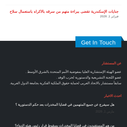
جنايات الإسكندرية تقضى ببراءة متهم من سرقه بالاكراه باستعمال سلاح
فبراير 1, 2026
Get In Touch
عن المستشار
عضو الهيئة الإستشارية العليا بمفوضية الأمم المتحدة بالشرق الأوسط .
عضو اللجنة التشريعية والدستورية لحزب الوفد .
سابقآ مستشار بالاتحاد العربى لحماية حقوق الملكية الفكرية بجامعة الدول العربية.
احدث الاخبار
هل سيفرج عن جميع المتهمين في قضايا المخدرات بعد حكم الدستورية ؟
مارس 1, 2026
من هم المستفيدون في قضايا المخدرات بسقوط قرار رئيس هيئه الدواء؟